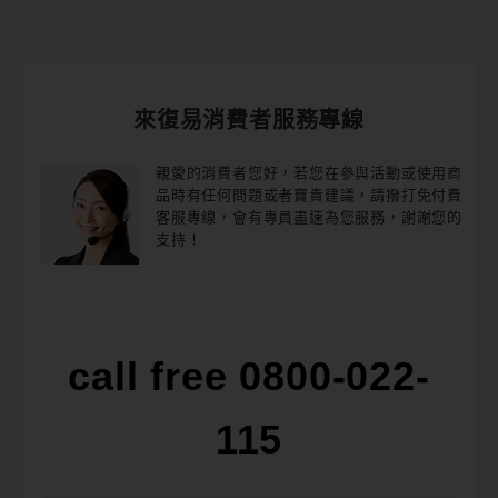
c
n
t
e
e
e
b
n
o
a
o
k
來復易消費者服務專線
親愛的消費者您好，若您在參與活動或使用商
品時有任何問題或者寶貴建議，請撥打免付費
客服專線，會有專員盡速為您服務，謝謝您的
支持！
call free 0800-022-
115