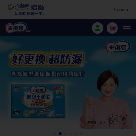
Taiwan
1
2
3
4
5
6