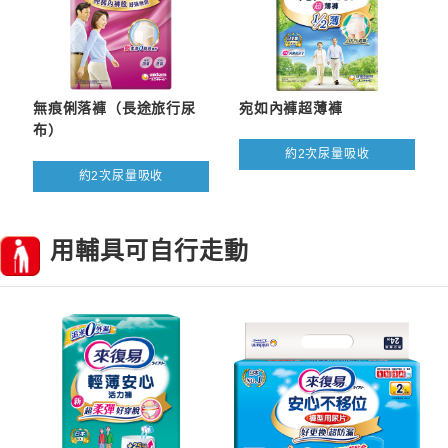
無痕俐落褲（長途旅行尿
宛如內褲超薄褲
布）
約2次尿量吸收
約2次尿量吸收
用輔具可自行走動