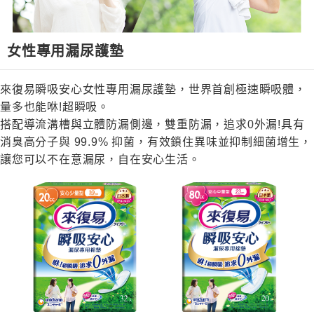
女性專用漏尿護墊
來復易瞬吸安心女性專用漏尿護墊，世界首創極速瞬吸體，
量多也能咻!超瞬吸。
搭配導流溝槽與立體防漏側邊，雙重防漏，追求0外漏!具有
消臭高分子與 99.9% 抑菌，有效鎖住異味並抑制細菌增生，
讓您可以不在意漏尿，自在安心生活。