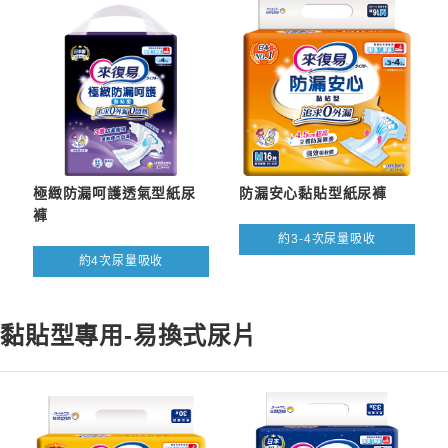
極緻防漏呵護透氣型紙尿
防漏安心黏貼型紙尿褲
褲
約3-4次尿量吸收
約4次尿量吸收
黏貼型專用-易換式尿片