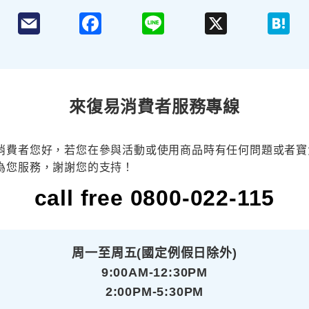
F
L
X
H
a
i
a
c
n
t
e
e
e
b
n
o
a
o
k
來復易消費者服務專線
消費者您好，若您在參與活動或使用商品時有任何問題或者寶
為您服務，謝謝您的支持！
call free 0800-022-115
周一至周五(國定例假日除外)
9:00AM-12:30PM
2:00PM-5:30PM