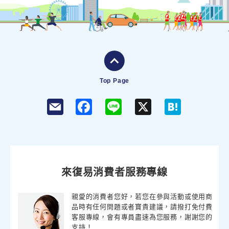
Top Page
F
L
X
H
a
i
a
c
n
t
e
e
e
b
n
o
a
o
k
來復易消費者服務專線
親愛的消費者您好，若您在參與活動或使用商
品時有任何問題或者寶貴建議，請撥打免付費
客服專線，會有專員盡速為您服務，謝謝您的
支持！